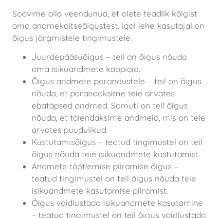
Soovime olla veendunud, et olete teadlik kõigist
oma andmekaitseõigustest. Igal lehe kasutajal on
õigus järgmistele tingimustele:
Juurdepääsuõigus – teil on õigus nõuda
oma isikuandmete koopiaid.
Õigus andmete parandustele – teil on õigus
nõuda, et parandaksime teie arvates
ebatäpsed andmed. Samuti on teil õigus
nõuda, et täiendaksime andmeid, mis on teie
arvates puudulikud.
Kustutamisõigus – teatud tingimustel on teil
õigus nõuda teie isikuandmete kustutamist.
Andmete töötlemise piiramise õigus –
teatud tingimustel on teil õigus nõuda teie
isikuandmete kasutamise piiramist.
Õigus vaidlustada isikuandmete kasutamine
– teatud tingimustel on teil õigus vaidlustada