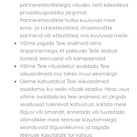
partnerettevõtetega, nõudes neilt käesoleva
privaatsuspoliitika järgimist.
Partnerettevõtete hulka kuuluvad meie
ema- ja tütarettevõtted, ühisettevõtte
partnerid või ettevõtted, mis kuuluvad meile.
Võime jagada Teie andmeid oma
äripartneritega, et pakkuda Teile teatud
tooteid, teenuseid või kampaaniaid.
Võime Teie nõusolekul avaldada Teie
isikuandmeid mis tahes muul eesmärgil.
Oleme kohustatud Teie isikuandmed
avaldama, kui seda nõuab seadus. Heas usus
võime avaldada ka teie andmeid, et järgida
seadusest tulenevat kohustust, kaitsta meie
õigusi või omandit, ennetada või tuvastada
võimalikke meie teenuse kasutamisega
seonduvaid õigusrikkumisi ja tagada
teenuse kasutajate turvalisus.