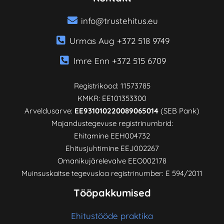
info@trustehitus.eu
Urmas Aug +372 518 9749
Imre Enn +372 515 6709
Registrikood: 11573785
KMKR: EE101353300
Arveldusarve:
EE931010220089065014
(SEB Pank)
Majandustegevuse registrinumbrid:
Ehitamine EEH004732
Ehitusjuhtimine EEJ002267
Omanikujärelevalve EEO002178
Muinsuskaitse tegevusloa registrinumber: E 594/2011
Tööpakkumised
Ehitustööde praktika