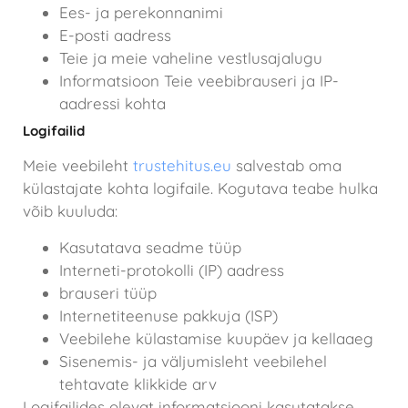
Ees- ja perekonnanimi
E-posti aadress
Teie ja meie vaheline vestlusajalugu
Informatsioon Teie veebibrauseri ja IP-
aadressi kohta
Logifailid
Meie veebileht
trustehitus.eu
salvestab oma
külastajate kohta logifaile. Kogutava teabe hulka
võib kuuluda:
Kasutatava seadme tüüp
Interneti-protokolli (IP) aadress
brauseri tüüp
Internetiteenuse pakkuja (ISP)
Veebilehe külastamise kuupäev ja kellaaeg
Sisenemis- ja väljumisleht veebilehel
tehtavate klikkide arv
Logifailides olevat informatsiooni kasutatakse