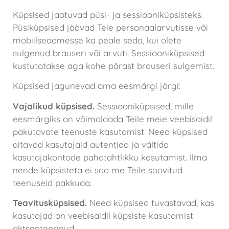
Küpsised jaotuvad püsi- ja sessiooniküpsisteks.
Püsiküpsised jäävad Teie personaalarvutisse või
mobiilseadmesse ka peale seda, kui olete
sulgenud brauseri või arvuti. Sessiooniküpsised
kustutatakse aga kohe pärast brauseri sulgemist.
Küpsised jagunevad oma eesmärgi järgi:
Vajalikud küpsised.
Sessiooniküpsised, mille
eesmärgiks on võimaldada Teile meie veebisaidil
pakutavate teenuste kasutamist. Need küpsised
aitavad kasutajaid autentida ja vältida
kasutajakontode pahatahtlikku kasutamist. Ilma
nende küpsisteta ei saa me Teile soovitud
teenuseid pakkuda.
Teavitusküpsised.
Need küpsised tuvastavad, kas
kasutajad on veebisaidil küpsiste kasutamist
aktsepteerinud.