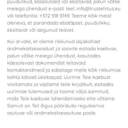
puudulikud, ebaolulised või eksitavad, palun võtke
meiega ühendust e-posti teel: info@trustehitus.eu
või telefonitsi: +372 518 9749. Teeme kõik meist
oleneva, et parandada ebatäpset, puudulikku,
eksitavat või aegunud teavet.
Kui arvate, et oleme rikkunud asjakohast
andmekaitseseadust ja soovite esitada kaebuse,
palun võtke meiega ühendust, kasutades
käesolevast dokumendist leitavaid
kontaktandmeid ja edastage meile kõik rikkumise
kohta käivad üksikasjad. Uurime Teie kaebust
viivitamata ja vastame teile kirjalikult, esitades
uurimise tulemused ja toome välja sammud,
mida Teie kaebuse lahendamiseks ette võtame.
Samuti on Teil õigus pöörduda reguleeriva
asutuse või andmekaitseasutuse poole.
GDPR andmekaitseõigused