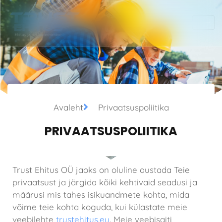
Avaleht
Privaatsuspoliitika
PRIVAATSUSPOLIITIKA
Trust Ehitus OÜ jaoks on oluline austada Teie
privaatsust ja järgida kõiki kehtivaid seadusi ja
määrusi mis tahes isikuandmete kohta, mida
võime teie kohta koguda, kui külastate meie
veebilehte
trustehitus.eu
. Meie veebisaiti