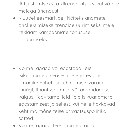
lihtsustamiseks ja kiirendamiseks, kui võtate
meiega ühendust
Muudel eesmärkidel. Näiteks andmete
analüüsimiseks, trendide uurimiseks, meie
reklaamikampaaniate tõhususe
hindamiseks.
Millistel juhtudel on võimalik, et jagame
Teie andmeid
Võime jagada või edastada Teie
isikuandmeid seoses meie ettevõtte
omanike vahetuse, ühinemise, varade
müügi, finantseerimise või omandamise
käigus. Teavitame Teid Teie isikuandmete
edastamisest ja sellest, kui neile hakkavad
kehtima mõne teise privaatsuspoliitika
sätted.
Võime jagada Teie andmeid oma