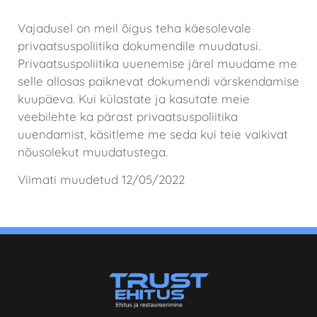
Vajadusel on meil õigus teha käesolevale
privaatsuspoliitika dokumendile muudatusi.
Privaatsuspoliitika uuenemise järel muudame me
selle allosas paiknevat dokumendi värskendamise
kuupäeva. Kui külastate ja kasutate meie
veebilehte ka pärast privaatsuspoliitika
uuendamist, käsitleme me seda kui teie vaikivat
nõusolekut muudatustega.
Viimati muudetud 12/05/2022