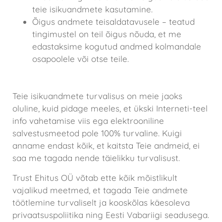
teie isikuandmete kasutamine.
Õigus andmete teisaldatavusele – teatud
tingimustel on teil õigus nõuda, et me
edastaksime kogutud andmed kolmandale
osapoolele või otse teile.
Teie andmete turvalisus
Teie isikuandmete turvalisus on meie jaoks
oluline, kuid pidage meeles, et ükski Interneti-teel
info vahetamise viis ega elektrooniline
salvestusmeetod pole 100% turvaline. Kuigi
anname endast kõik, et kaitsta Teie andmeid, ei
saa me tagada nende täielikku turvalisust.
Trust Ehitus OÜ võtab ette kõik mõistlikult
vajalikud meetmed, et tagada Teie andmete
töötlemine turvaliselt ja kooskõlas käesoleva
privaatsuspoliitika ning Eesti Vabariigi seadusega.