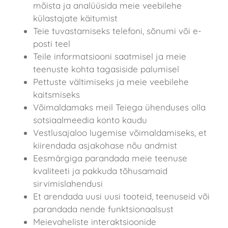
mõista ja analüüsida meie veebilehe
külastajate käitumist
Teie tuvastamiseks telefoni, sõnumi või e-
posti teel
Teile informatsiooni saatmisel ja meie
teenuste kohta tagasiside palumisel
Pettuste vältimiseks ja meie veebilehe
kaitsmiseks
Võimaldamaks meil Teiega ühenduses olla
sotsiaalmeedia konto kaudu
Vestlusajaloo lugemise võimaldamiseks, et
kiirendada asjakohase nõu andmist
Eesmärgiga parandada meie teenuse
kvaliteeti ja pakkuda tõhusamaid
sirvimislahendusi
Et arendada uusi uusi tooteid, teenuseid või
parandada nende funktsionaalsust
Meievaheliste interaktsioonide