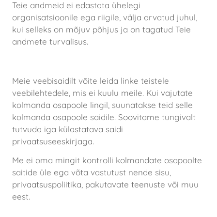
Teie andmeid ei edastata ühelegi
organisatsioonile ega riigile, välja arvatud juhul,
kui selleks on mõjuv põhjus ja on tagatud Teie
andmete turvalisus.
Viitamine teistele veebisaitidele
Meie veebisaidilt võite leida linke teistele
veebilehtedele, mis ei kuulu meile. Kui vajutate
kolmanda osapoole lingil, suunatakse teid selle
kolmanda osapoole saidile. Soovitame tungivalt
tutvuda iga külastatava saidi
privaatsuseeskirjaga.
Me ei oma mingit kontrolli kolmandate osapoolte
saitide üle ega võta vastutust nende sisu,
privaatsuspoliitika, pakutavate teenuste või muu
eest.
Privaatsuspoliitika uuendused