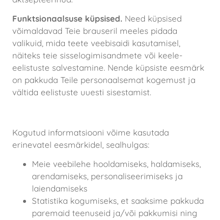
Funktsionaalsuse küpsised.
Need küpsised
võimaldavad Teie brauseril meeles pidada
valikuid, mida teete veebisaidi kasutamisel,
näiteks teie sisselogimisandmete või keele-
eelistuste salvestamine. Nende küpsiste eesmärk
on pakkuda Teile personaalsemat kogemust ja
vältida eelistuste uuesti sisestamist.
Kuidas me andmeid kasutame
Kogutud informatsiooni võime kasutada
erinevatel eesmärkidel, sealhulgas:
Meie veebilehe hooldamiseks, haldamiseks,
arendamiseks, personaliseerimiseks ja
laiendamiseks
Statistika kogumiseks, et saaksime pakkuda
paremaid teenuseid ja/või pakkumisi ning