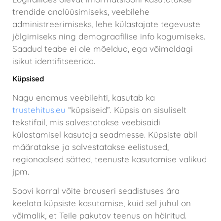
trendide analüüsimiseks, veebilehe
administreerimiseks, lehe külastajate tegevuste
jälgimiseks ning demograafilise info kogumiseks.
Saadud teabe ei ole mõeldud, ega võimaldagi
isikut identifitseerida.
Küpsised
Nagu enamus veebilehti, kasutab ka
trustehitus.eu
“küpsiseid”. Küpsis on sisuliselt
tekstifail, mis salvestatakse veebisaidi
külastamisel kasutaja seadmesse. Küpsiste abil
määratakse ja salvestatakse eelistused,
regionaalsed sätted, teenuste kasutamise valikud
jpm.
Soovi korral võite brauseri seadistuses ära
keelata küpsiste kasutamise, kuid sel juhul on
võimalik, et Teile pakutav teenus on häiritud.