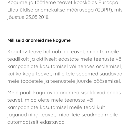
Kogume ja töötleme teavet kooskõlas Euroopa
Liidu üldise andmekaitse määrusega (GDPR), mis
jõustus 25.05.2018.
Andmete kogumine ja kasutamine
Milliseid andmeid me kogume
Kogutav teave hõlmab nii teavet, mida te meile
teadlikult ja aktiivselt edastate meie teenuste või
kampaaniate kasutamisel või nendes osalemisel,
kui ka kogu teavet, mille teie seadmed saadavad
meie toodetele ja teenustele juurde pääsemisel.
Meie poolt kogutavad andmed sisaldavad endas
teavet, mida olete meie teenuste või
kampaaniate kasutamisel meile teadlikult
jaganud ning teavet, mida Teie seadmed meile
automaatselt edastavad.