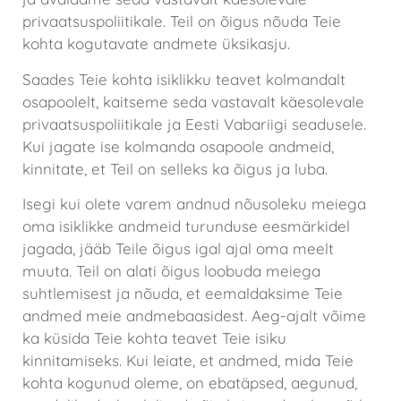
privaatsuspoliitikale. Teil on õigus nõuda Teie
kohta kogutavate andmete üksikasju.
Saades Teie kohta isiklikku teavet kolmandalt
osapoolelt, kaitseme seda vastavalt käesolevale
privaatsuspoliitikale ja Eesti Vabariigi seadusele.
Kui jagate ise kolmanda osapoole andmeid,
kinnitate, et Teil on selleks ka õigus ja luba.
Isegi kui olete varem andnud nõusoleku meiega
oma isiklikke andmeid turunduse eesmärkidel
jagada, jääb Teile õigus igal ajal oma meelt
muuta. Teil on alati õigus loobuda meiega
suhtlemisest ja nõuda, et eemaldaksime Teie
andmed meie andmebaasidest. Aeg-ajalt võime
ka küsida Teie kohta teavet Teie isiku
kinnitamiseks. Kui leiate, et andmed, mida Teie
kohta kogunud oleme, on ebatäpsed, aegunud,