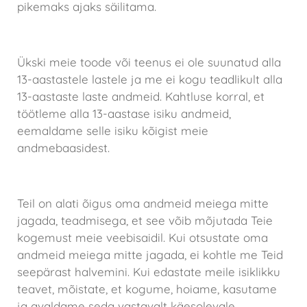
pikemaks ajaks säilitama.
Laste andmete töötlemine
Ükski meie toode või teenus ei ole suunatud alla
13-aastastele lastele ja me ei kogu teadlikult alla
13-aastaste laste andmeid. Kahtluse korral, et
töötleme alla 13-aastase isiku andmeid,
eemaldame selle isiku kõigist meie
andmebaasidest.
Teie õigused oma andmete kaitsmiseks
Teil on alati õigus oma andmeid meiega mitte
jagada, teadmisega, et see võib mõjutada Teie
kogemust meie veebisaidil. Kui otsustate oma
andmeid meiega mitte jagada, ei kohtle me Teid
seepärast halvemini. Kui edastate meile isiklikku
teavet, mõistate, et kogume, hoiame, kasutame
ja avaldame seda vastavalt käesolevale