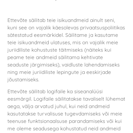
Teie isikuandmete säilitamine
Ettevõte säilitab teie isikuandmeid ainult seni,
kuni see on vajalik käesolevas privaatsuspoliitikas
sätestatud eesmärkidel. Säilitame ja kasutame
teie isikuandmeid ulatuses, mis on vajalik meie
juriidiliste kohustuste täitmiseks (näiteks kui
peame teie andmeid säilitama kehtivate
seaduste järgimiseks), vaidluste lahendamiseks
ning meie juriidiliste lepingute ja eeskirjade
jõustamiseks.
Ettevõte säilitab logifaile ka siseanalüüsi
eesmärgil. Logifaile säilitatakse tavaliselt lühemat
aega, välja arvatud juhul, kui neid andmeid
kasutatakse turvalisuse tugevdamiseks või meie
teenuse funktsionaalsuse parandamiseks või kui
me oleme seadusega kohustatud neid andmeid