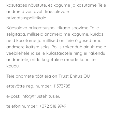
kasutades nõustute, et kogume ja kasutame Teie
andmeid vastavalt käesolevale
privaatsuspoliitikale.
Käesoleva privaatsuspoliitikaga soovime Teile
selgitada, milliseid andmeid me kogume, kuidas
neid kasutame ja millised on Teie õigused oma
andmete kaitsmiseks. Poliis rakendub ainult meie
veebilehele ja selle külastajatele ning ei rakendu
andmetele, mida kogutakse muude kanalite
kaudu.
Teie andmete töötleja on Trust Ehitus OÜ
ettevõtte reg. number: 11573785
e-post: info@trustehitus.eu
telefoninumber: +372 518 9749